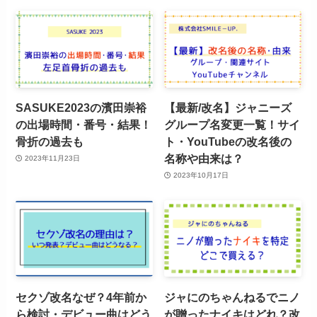
SASUKE2023の濱田崇裕
【最新/改名】ジャニーズ
の出場時間・番号・結果！
グループ名変更一覧！サイ
骨折の過去も
ト・YouTubeの改名後の
名称や由来は？
2023年11月23日
2023年10月17日
セクゾ改名なぜ？4年前か
ジャにのちゃんねるでニノ
ら検討・デビュー曲はどう
が贈ったナイキはどれ？改