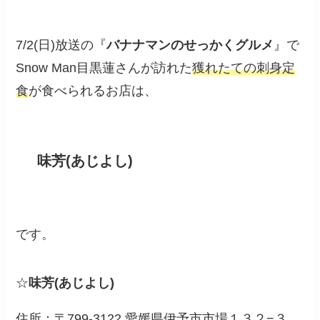
7/2(日)放送の『
バナナマンのせっかくグルメ
』で
Snow Man目黒蓮さんが訪れた
獲れたての刺身定
食
が食べられるお店は、
味芳(あじよし)
です。
☆
味芳(あじよし)
住所
：〒799-3122 愛媛県伊予市市場１３２−３