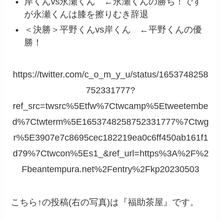
岸くんvs永瀬くん ←永瀬くんの勝ち！です
が永瀬くんは膝を擦りむき辞退
＜決勝＞平野くんvs岸くん ←平野くんの優
勝！
https://twitter.com/c_o_m_y_u/status/1653748258
752331777?
ref_src=twsrc%5Etfw%7Ctwcamp%5Etweetembe
d%7Ctwterm%5E1653748258752331777%7Ctwg
r%5E3907e7c8695cec182219ea0c6ff450ab161f1
d79%7Ctwcon%5Es1_&ref_url=https%3A%2F%2
Fbeantempura.net%2Fentry%2Fkp20230503
こちら↑の投稿(右の写真)は『福助茶屋』です。