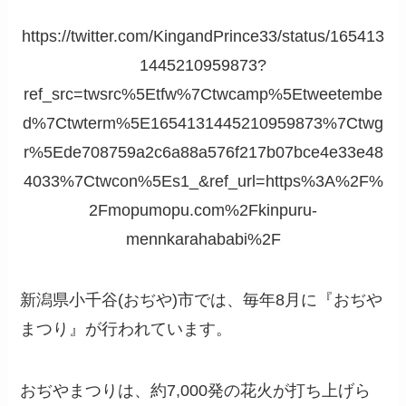
https://twitter.com/KingandPrince33/status/165413
1445210959873?
ref_src=twsrc%5Etfw%7Ctwcamp%5Etweetembe
d%7Ctwterm%5E1654131445210959873%7Ctwg
r%5Ede708759a2c6a88a576f217b07bce4e33e48
4033%7Ctwcon%5Es1_&ref_url=https%3A%2F%
2Fmopumopu.com%2Fkinpuru-
mennkarahababi%2F
新潟県小千谷(おぢや)市では、毎年8月に『おぢや
まつり』が行われています。
おぢやまつりは、約7,000発の花火が打ち上げら