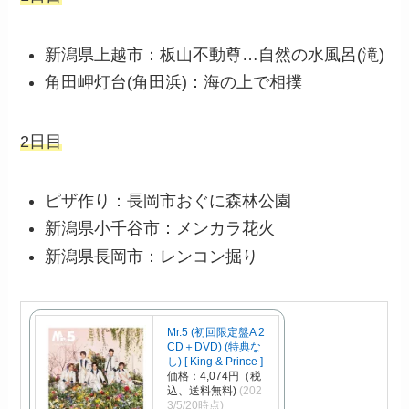
新潟県上越市：板山不動尊…自然の水風呂(滝)
角田岬灯台(角田浜)：海の上で相撲
2日目
ピザ作り：長岡市おぐに森林公園
新潟県小千谷市：メンカラ花火
新潟県長岡市：レンコン掘り
Mr.5 (初回限定盤A 2
CD＋DVD) (特典な
し) [ King & Prince ]
価格：4,074円（税
込、送料無料)
(202
3/5/20時点)